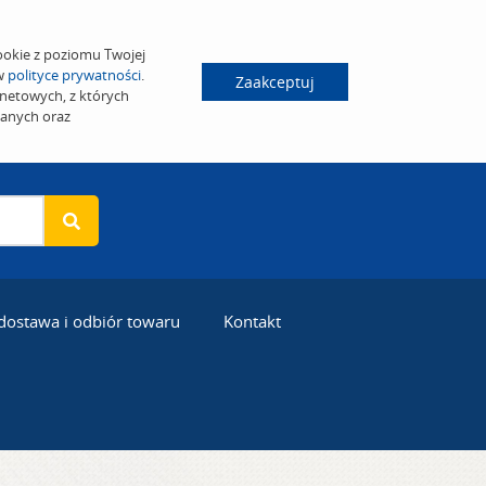
ookie z poziomu Twojej
 w
polityce prywatności
.
Zaakceptuj
netowych, z których
wanych oraz
 dostawa i odbiór towaru
Kontakt