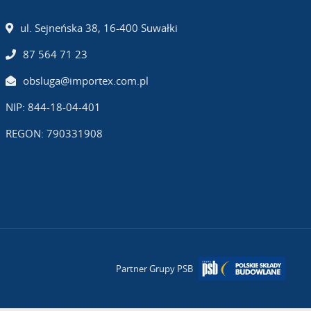
ul. Sejneńska 38, 16-400 Suwałki
87 564 71 23
obsluga@importex.com.pl
NIP: 844-18-04-401
REGON: 790331908
Partner Grupy PSB